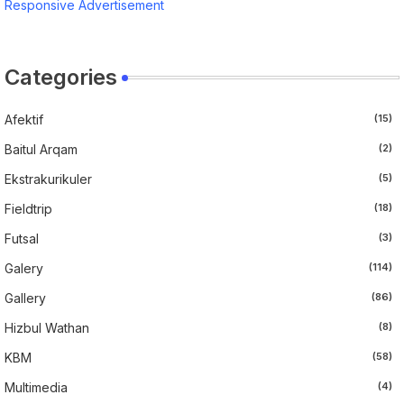
Responsive Advertisement
Categories
Afektif
(15)
Baitul Arqam
(2)
Ekstrakurikuler
(5)
Fieldtrip
(18)
Futsal
(3)
Galery
(114)
Gallery
(86)
Hizbul Wathan
(8)
KBM
(58)
Multimedia
(4)