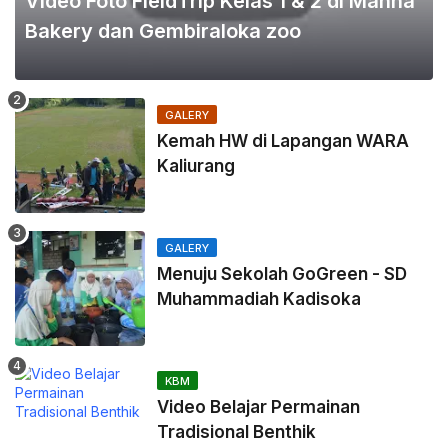
Video Foto FieldTrip Kelas 1 & 2 di Manna
Bakery dan Gembiraloka zoo
GALERY
Kemah HW di Lapangan WARA
Kaliurang
GALERY
Menuju Sekolah GoGreen - SD
Muhammadiah Kadisoka
KBM
Video Belajar Permainan
Tradisional Benthik