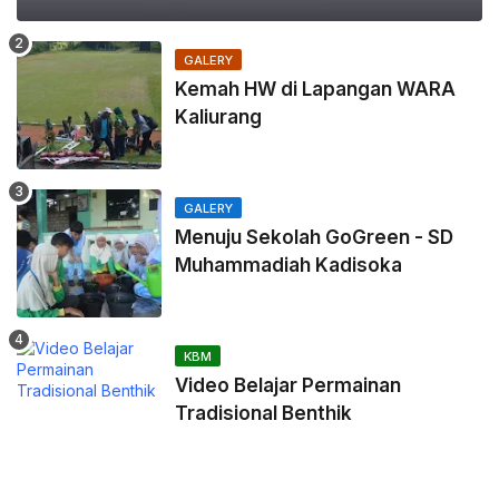
GALERY
Kemah HW di Lapangan WARA
Kaliurang
GALERY
Menuju Sekolah GoGreen - SD
Muhammadiah Kadisoka
KBM
Video Belajar Permainan
Tradisional Benthik