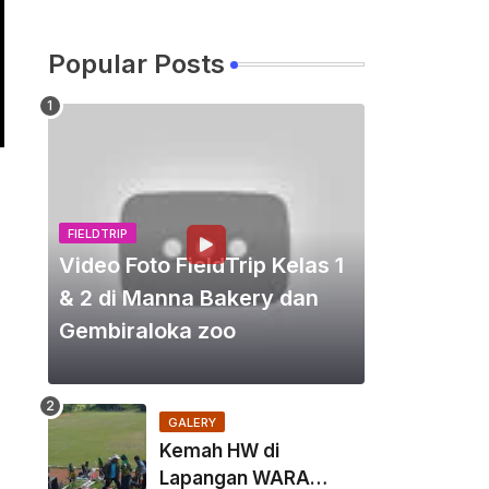
Popular Posts
FIELDTRIP
Video Foto FieldTrip Kelas 1
& 2 di Manna Bakery dan
Gembiraloka zoo
GALERY
Kemah HW di
Lapangan WARA