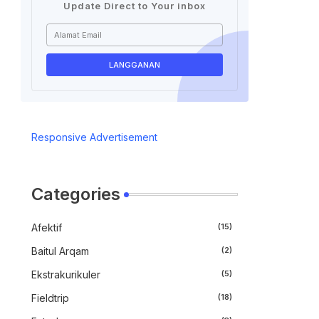
Update Direct to Your inbox
Responsive Advertisement
Categories
Afektif
(15)
Baitul Arqam
(2)
Ekstrakurikuler
(5)
Fieldtrip
(18)