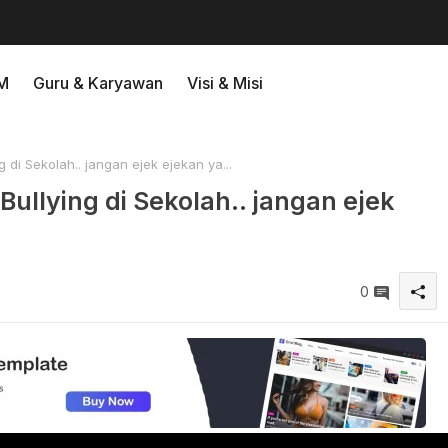
M
Guru & Karyawan
Visi & Misi
di Sekolah.. jangan ejek ejekan ya...
ullying di Sekolah.. jangan ejek
0