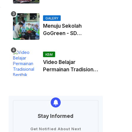
Kaliurang
GALERY
Menuju Sekolah
GoGreen - SD
Muhammadiah
Kadisoka
KBM
Video Belajar
Permainan Tradisional
Benthik
Stay Informed
Get Notified About Next