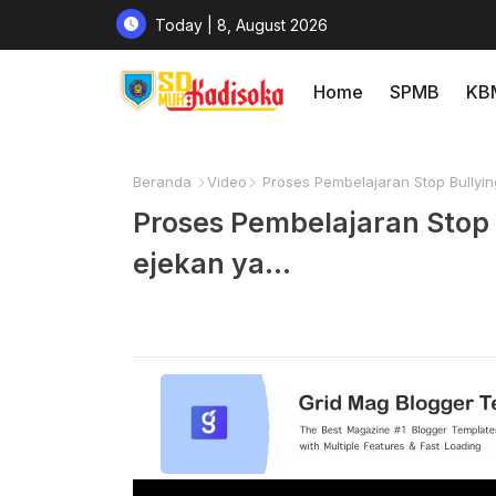
Today | 8, August 2026
Home
SPMB
KB
Beranda
Video
Proses Pembelajaran Stop Bullying 
Proses Pembelajaran Stop B
ejekan ya...