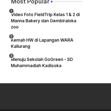
Most Popular
Video Foto FieldTrip Kelas 1 & 2 di
Manna Bakery dan Gembiraloka
zoo
Kemah HW di Lapangan WARA
Kaliurang
Menuju Sekolah GoGreen - SD
Muhammadiah Kadisoka