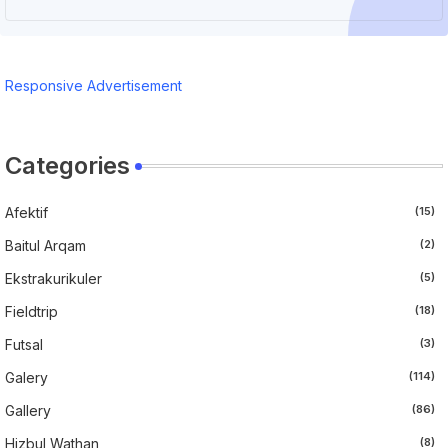
Responsive Advertisement
Categories
Afektif
(15)
Baitul Arqam
(2)
Ekstrakurikuler
(5)
Fieldtrip
(18)
Futsal
(3)
Galery
(114)
Gallery
(86)
Hizbul Wathan
(8)