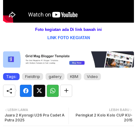
Foto kegiatan ada Di link bawah ini
LINK FOTO KEGIATAN
Tags:
Fieldtrip
gallery
KBM
Video
LEBIH LAMA
LEBIH BARU
Juara 2 Kyorugi U26 Pra Cadet A
Peringkat 2 Kolo Kolo CUP KU-
Putra 2025
2015