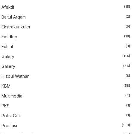
Afektif
(15)
Baitul Arqam
(2)
Ekstrakurikuler
(5)
Fieldtrip
(18)
Futsal
(3)
Galery
(114)
Gallery
(86)
Hizbul Wathan
(8)
KBM
(58)
Multimedia
(4)
PKS
(1)
Polisi Cilik
(1)
Prestasi
(150)