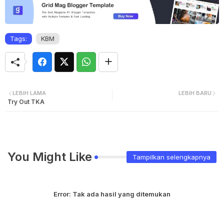
Tags:
KBM
LEBIH LAMA
LEBIH BARU
Try Out TKA
You Might Like
Tampilkan selengkapnya
Error:
Tak ada hasil yang ditemukan