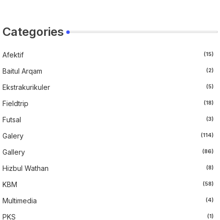
Categories
Afektif
(15)
Baitul Arqam
(2)
Ekstrakurikuler
(5)
Fieldtrip
(18)
Futsal
(3)
Galery
(114)
Gallery
(86)
Hizbul Wathan
(8)
KBM
(58)
Multimedia
(4)
PKS
(1)