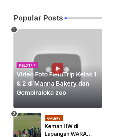
Popular Posts
FIELDTRIP
Video Foto FieldTrip Kelas 1
& 2 di Manna Bakery dan
Gembiraloka zoo
GALERY
Kemah HW di
Lapangan WARA