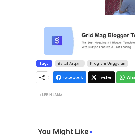
Tags:
Baitul Arqam
Program Unggulan
Facebook
Twitter
Wha
LEBIH LAMA
You Might Like