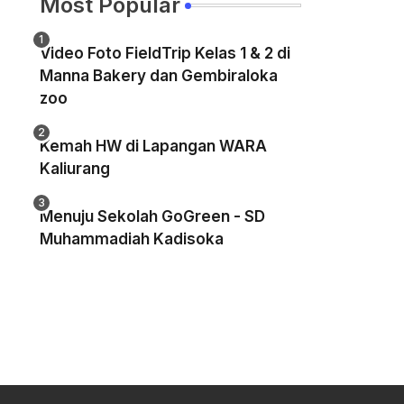
Most Popular
Video Foto FieldTrip Kelas 1 & 2 di
Manna Bakery dan Gembiraloka
zoo
Kemah HW di Lapangan WARA
Kaliurang
Menuju Sekolah GoGreen - SD
Muhammadiah Kadisoka