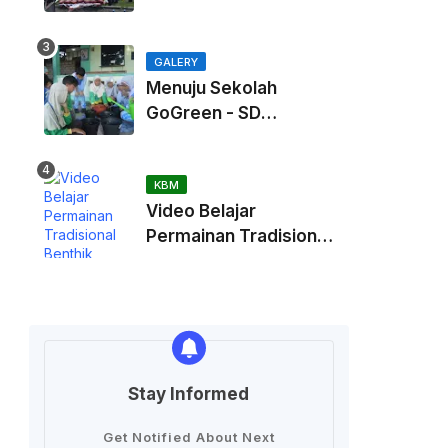
Kaliurang
GALERY
Menuju Sekolah
GoGreen - SD
Muhammadiah
Kadisoka
KBM
Video Belajar
Permainan Tradisional
Benthik
Stay Informed
Get Notified About Next