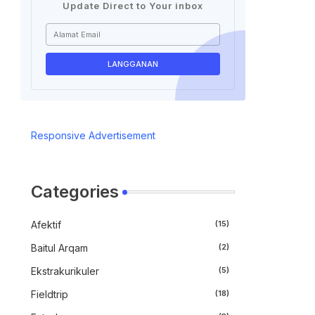
Update Direct to Your inbox
Responsive Advertisement
Categories
Afektif
(15)
Baitul Arqam
(2)
Ekstrakurikuler
(5)
Fieldtrip
(18)