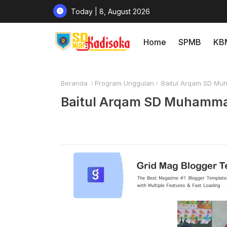
Today | 8, August 2026
Home
SPMB
KB
Beranda
Program Unggulan
Baitul Arqam SD Mu
Baitul Arqam SD Muhamma