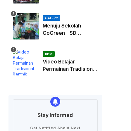
Kaliurang
GALERY
Menuju Sekolah
GoGreen - SD
Muhammadiah
Kadisoka
KBM
Video Belajar
Permainan Tradisional
Benthik
Stay Informed
Get Notified About Next