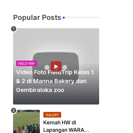
Popular Posts
FIELDTRIP
Video Foto FieldTrip Kelas 1
& 2 di Manna Bakery dan
Gembiraloka zoo
GALERY
Kemah HW di
Lapangan WARA