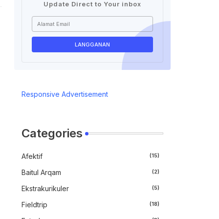
Update Direct to Your inbox
Responsive Advertisement
Categories
Afektif
(15)
Baitul Arqam
(2)
Ekstrakurikuler
(5)
Fieldtrip
(18)