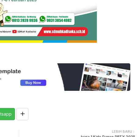
tsapp
LEBIH BARU
Juara 1 Kids Dance PBTY 2025